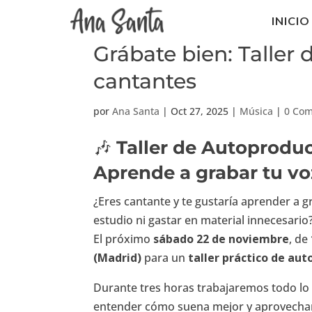
INICIO
Grábate bien: Taller
cantantes
por
Ana Santa
|
Oct 27, 2025
|
Música
|
0 Com
🎶
Taller de Autoprodu
Aprende a grabar tu vo
¿Eres cantante y te gustaría aprender a 
estudio ni gastar en material innecesario
El próximo
sábado 22 de noviembre
, de
(Madrid)
para un
taller práctico de au
Durante tres horas trabajaremos todo lo
entender cómo suena mejor y aprovechar 