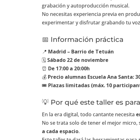
grabación y autoproducción musical.
No necesitas experiencia previa en produ
experimentar y disfrutar grabando tu voz
📅 Información práctica
📍
Madrid – Barrio de Tetuán
🗓️
Sábado 22 de noviembre
⏰
De 17:00 a 20:00h
💰
Precio alumnas Escuela Ana Santa: 30
🎟️
Plazas limitadas (máx. 10 participan
💡 Por qué este taller es para
En la era digital, todo cantante necesita
e
No se trata solo de tener el mejor micro,
a cada espacio
.
Este taller te dará las herramientas para