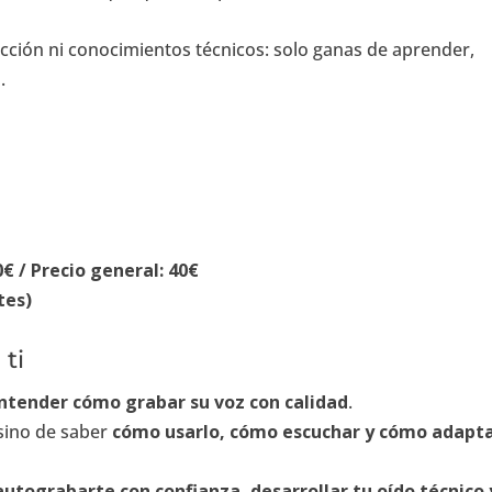
cción ni conocimientos técnicos: solo ganas de aprender,
.
€ / Precio general: 40€
tes)
 ti
ntender cómo grabar su voz con calidad
.
 sino de saber
cómo usarlo, cómo escuchar y cómo adapt
autograbarte con confianza, desarrollar tu oído técnico 